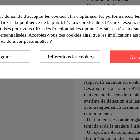
Un retard de livraison ne 
 demande d'accepter les cookies afin d'optimiser les performances, les
Politique de retours
iaux et la pertinence de la publicité. Les cookies tiers liés aux réseaux s
Tout retour de marchandise
utilisés pour vous offrir des fonctionnalités optimisées sur les réseaux so
personnalisées. Acceptez-vous ces cookies ainsi que les implications ass
e vos données personnelles ?
Description compl
Acce
igurer
Refuser tous les cookies
tarauder RTH et 
Appareil à tarauder réversibl
Les appareils à tarauder RTH
d'inversion de sens de rota
système de détection qui leu
automatiquement à la remonté
comprennent :
- Un limiteur de couple régla
tarauds et de la matière à usi
- Un système de compensatio
Ils ont également des avanta