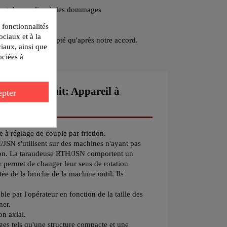
peut donner lieu à des dommages
 fonctionnalités
ociaux et à la
 ne peut être accepté qu'après notre accord.
ciaux, ainsi que
ociées à
ète du produit: Appareil à
pter
JSN
e à réglage de couple par friction.
/JSN s'utilisent sur des machines n'ayant pas
tion. La taraudeuse RTH/JSN comportent un
r permet de changer leur sens de rotation
e de la broche de la machine outil. Ils
ble par l'opérateur en fonction de la taille des
ner.
n axial.
ges tels qu'une structure compacte et une