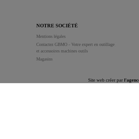
NOTRE SOCIÉTÉ
Mentions légales
Contactez GBMO - Votre expert en outillage
et accessoires machines outils
Magasins
Site web créer par
l'agenc