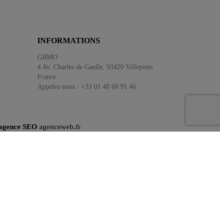
INFORMATIONS
GBMO
4 Av. Charles de Gaulle, 93420 Villepinte
France
Appelez-nous :
+33 01 48 60 91 46
'agence SEO
agenceweb.fr