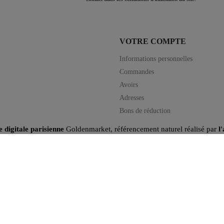
VOTRE COMPTE
Informations personnelles
Commandes
Avoirs
Adresses
Bons de réduction
e digitale parisienne
Goldenmarket, référencement naturel réalisé par
l