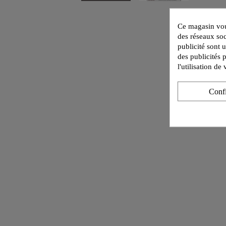
Ce magasin vous
des réseaux soc
publicité sont 
des publicités 
l'utilisation d
Conf