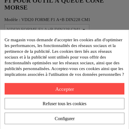
F1 POUR OUTIL À QUEUE CÔNE
MORSE
Modèle : VDI20 FORME F1 A+B DIN228 CM1
Ce magasin vous demande d'accepter les cookies afin d'optimiser
Poids:0.5 kg
les performances, les fonctionnalités des réseaux sociaux et la
Reference:61 64 30200
pertinence de la publicité. Les cookies tiers liés aux réseaux
sociaux et à la publicité sont utilisés pour vous offrir des
fonctionnalités optimisées sur les réseaux sociaux, ainsi que des
AJOUTER AU DEVIS
publicités personnalisées. Acceptez-vous ces cookies ainsi que les
implications associées à l'utilisation de vos données personnelles ?
Politique de sécurité
Accepter
Nos produits sont garantis contre tout vice de fabrication
pendant 1 an.
Refuser tous les cookies
Politique de livraison
Un retard de livraison ne peut donner lieu à des dommages
Configurer
Politique de retours