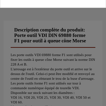
Tout retour de marchandise ne peut être accepté qu'après
notre accord.
Description complète du produit:
Porte outil VDI DIN 69880 forme
F1 pour outil à queue cône Morse
Les porte outils VDI 69880 forme F1 sont utilisés pour
fixer les outils à queue cône Morse suivant la norme DIN
228 A et B.
L'arrosage est à l'extérieur du porte outil et arrive sur le
dessus de l'outil. Celui-ci peut être modifié et renvoyé au
centre de l'outil en obturant le trou de la buse d'arrosage.
Les porte outils forme F1 sont utilisés sur tour à
commande numérique équipé de tourelle VDI.
Disponible sur stock suivant les diamètres :
VDI 16, VDI 20, VDI 25, VDI 30, VDI 40, VDI 50 et
VDI 60.