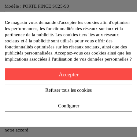
Modèle : PORTE PINCE SC25-90
Ce magasin vous demande d'accepter les cookies afin d'optimiser
les performances, les fonctionnalités des réseaux sociaux et la
Poids:1.3 kg
pertinence de la publicité. Les cookies tiers liés aux réseaux
Reference:BT40 2025 12
sociaux et à la publicité sont utilisés pour vous offrir des
fonctionnalités optimisées sur les réseaux sociaux, ainsi que des
publicités personnalisées. Acceptez-vous ces cookies ainsi que les
AJOUTER AU DEVIS
implications associées à l'utilisation de vos données personnelles ?
Accepter
Politique de sécurité
Nos produits sont garantis contre tout vice de fabrication
pendant 1 an.
Refuser tous les cookies
Politique de livraison
Un retard de livraison ne peut donner lieu à des dommages
Configurer
Politique de retours
Tout retour de marchandise ne peut être accepté qu'après
notre accord.