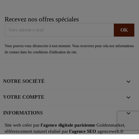
Recevez nos offres spéciales
Vous pouvez vous désinscrire à tout moment. Vous trouverez pour cela nos informations
de contact dans les conditions d'utilisation du site.

NOTRE SOCIÉTÉ

VOTRE COMPTE
keyboard_arrow_down
INFORMATIONS
Site web créer par
l'agence digitale parisienne
Goldenmarket,
référencement naturel réalisé par
l'agence SEO
agenceweb.fr