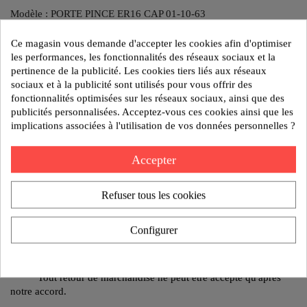
Modèle : PORTE PINCE ER16 CAP 01-10-63
Ce magasin vous demande d'accepter les cookies afin d'optimiser
les performances, les fonctionnalités des réseaux sociaux et la
pertinence de la publicité. Les cookies tiers liés aux réseaux
Poids:2.9 kg
sociaux et à la publicité sont utilisés pour vous offrir des
Reference:IS50 0216 13
fonctionnalités optimisées sur les réseaux sociaux, ainsi que des
publicités personnalisées. Acceptez-vous ces cookies ainsi que les
AJOUTER AU DEVIS
implications associées à l'utilisation de vos données personnelles ?
Accepter
Politique de sécurité
Nos produits sont garantis contre tout vice de fabrication
Refuser tous les cookies
pendant 1 an.
Politique de livraison
Configurer
Un retard de livraison ne peut donner lieu à des dommages
Politique de retours
Tout retour de marchandise ne peut être accepté qu'après
notre accord.