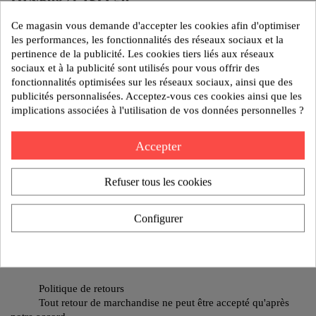
DIN69871 ISO 50
Ce magasin vous demande d'accepter les cookies afin d'optimiser
Modèle : EBAUCHE BARRE ALESAGE D50-330
les performances, les fonctionnalités des réseaux sociaux et la
pertinence de la publicité. Les cookies tiers liés aux réseaux
sociaux et à la publicité sont utilisés pour vous offrir des
fonctionnalités optimisées sur les réseaux sociaux, ainsi que des
Poids:8 kg
publicités personnalisées. Acceptez-vous ces cookies ainsi que les
Reference:IS50 1750 11
implications associées à l'utilisation de vos données personnelles ?
AJOUTER AU DEVIS
Accepter
Refuser tous les cookies
Politique de sécurité
Nos produits sont garantis contre tout vice de fabrication
Configurer
pendant 1 an.
Politique de livraison
Un retard de livraison ne peut donner lieu à des dommages
Politique de retours
Tout retour de marchandise ne peut être accepté qu'après