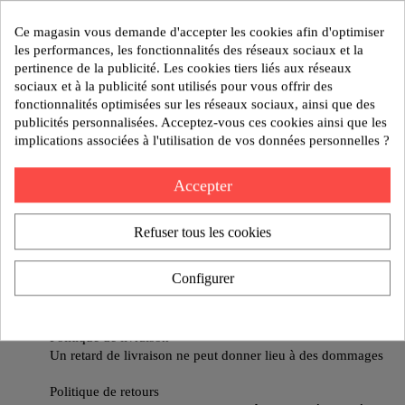
Jeux de cales parallèles pour étaux en acier traité et rectifiées.
S'utilisent pour ajuster la hauteur de serrage des pièces à usiner.
Ce magasin vous demande d'accepter les cookies afin d'optimiser
les performances, les fonctionnalités des réseaux sociaux et la
Modèle : CALE COFFRET 9 PAIRES 100 X 4
pertinence de la publicité. Les cookies tiers liés aux réseaux
sociaux et à la publicité sont utilisés pour vous offrir des
fonctionnalités optimisées sur les réseaux sociaux, ainsi que des
publicités personnalisées. Acceptez-vous ces cookies ainsi que les
Poids:1.9 kg
implications associées à l'utilisation de vos données personnelles ?
Reference:50 64 00000
Accepter
AJOUTER AU DEVIS
Refuser tous les cookies
Politique de sécurité
Configurer
Nos produits sont garantis contre tout vice de fabrication
pendant 1 an.
Politique de livraison
Un retard de livraison ne peut donner lieu à des dommages
Politique de retours