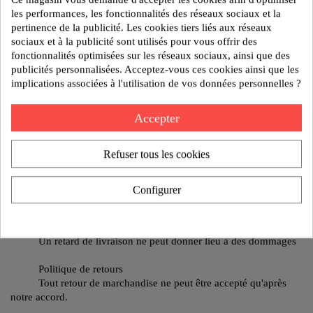
les performances, les fonctionnalités des réseaux sociaux et la
Modèle : SUPPORT P060 60X60 M12 240KG
pertinence de la publicité. Les cookies tiers liés aux réseaux
sociaux et à la publicité sont utilisés pour vous offrir des
fonctionnalités optimisées sur les réseaux sociaux, ainsi que des
publicités personnalisées. Acceptez-vous ces cookies ainsi que les
Poids:0 kg
implications associées à l'utilisation de vos données personnelles ?
Reference:63 35 03000
Accepter
AJOUTER AU DEVIS
Refuser tous les cookies
Politique de sécurité
Nos produits sont garantis contre tout vice de fabrication
Configurer
pendant 1 an.
Politique de livraison
Un retard de livraison ne peut donner lieu à des dommages
Politique de retours
Tout retour de marchandise ne peut être accepté qu'après
notre accord.