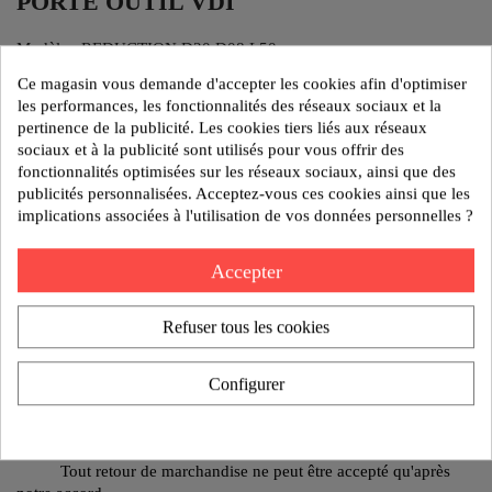
PORTE OUTIL VDI
Modèle : REDUCTION D20 D08 L50
Ce magasin vous demande d'accepter les cookies afin d'optimiser
les performances, les fonctionnalités des réseaux sociaux et la
pertinence de la publicité. Les cookies tiers liés aux réseaux
Poids:0.1 kg
sociaux et à la publicité sont utilisés pour vous offrir des
Reference:61 64 50200
fonctionnalités optimisées sur les réseaux sociaux, ainsi que des
publicités personnalisées. Acceptez-vous ces cookies ainsi que les
implications associées à l'utilisation de vos données personnelles ?
AJOUTER AU DEVIS
Accepter
Politique de sécurité
Nos produits sont garantis contre tout vice de fabrication
Refuser tous les cookies
pendant 1 an.
Configurer
Politique de livraison
Un retard de livraison ne peut donner lieu à des dommages
Politique de retours
Tout retour de marchandise ne peut être accepté qu'après