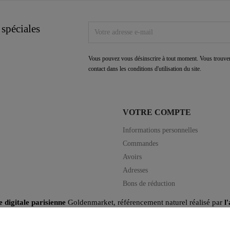
 spéciales
Vous pouvez vous désinscrire à tout moment. Vous trouver
contact dans les conditions d'utilisation du site.
VOTRE COMPTE
Informations personnelles
Commandes
Avoirs
Adresses
Bons de réduction
e digitale parisienne
Goldenmarket, référencement naturel réalisé par
l