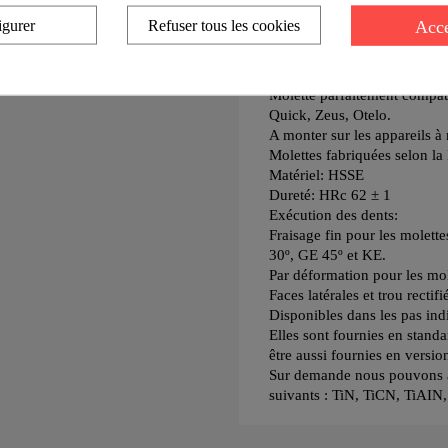
Acce
igurer
Refuser tous les cookies
Molettes GE 30° pointe sail
selon la DIN 82 et seulement
Ø 15 mm, épaisseur 4 mm a
Molette parfaitement compati
Quick, Zeus, Otelo.
A monter sur les appareils à
Molettes fabriquées selon l
Matériel: HSSE
Dureté: HRc 62 ± 1
Exécution des dents:
Fraisage fin pour les molett
30º, GE 45º et KE.
Par déformation pour les mo
Faces latérales et trou rectifi
Disponibles dans les pas ind
Elles sont fournies en stand
être aussi fournies en versi
Sur demande nous pouvons au
suivants : TiN, TiCN, TiAIN