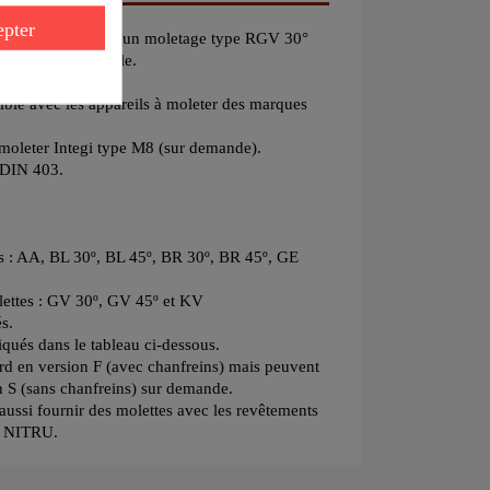
pter
lante, pour réaliser un moletage type RGV 30°
 de manière radiale.
lésage 4 mm
ble avec les appareils à moleter des marques
 moleter Integi type M8 (sur demande).
a DIN 403.
es : AA, BL 30º, BL 45º, BR 30º, BR 45º, GE
lettes : GV 30º, GV 45º et KV
és.
iqués dans le tableau ci-dessous.
ard en version F (avec chanfreins) mais peuvent
on S (sans chanfreins) sur demande.
ssi fournir des molettes avec les revêtements
, NITRU.