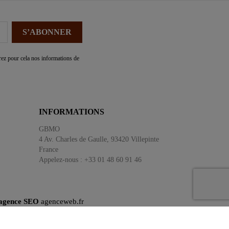
ez pour cela nos informations de
INFORMATIONS
GBMO
4 Av. Charles de Gaulle, 93420 Villepinte
France
Appelez-nous :
+33 01 48 60 91 46
'agence SEO
agenceweb.fr