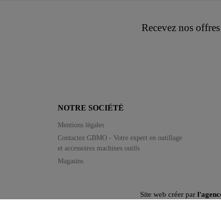
Recevez nos offres
NOTRE SOCIÉTÉ
Mentions légales
Contactez GBMO - Votre expert en outillage
et accessoires machines outils
Magasins
Site web créer par
l'agenc