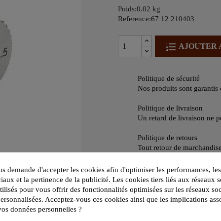
Poids:0.02 kg
Reference:67 12 210403
AJOUTER 
Politique de sécurité
Nos produits sont garantis 
Politique de livraison
Un retard de livraison ne 
Politique de retours
Tout retour de marchandise
 demande d'accepter les cookies afin d'optimiser les performances, les
iaux et la pertinence de la publicité. Les cookies tiers liés aux réseaux s
utilisés pour vous offrir des fonctionnalités optimisées sur les réseaux so
Description compl
personnalisées. Acceptez-vous ces cookies ainsi que les implications ass
15x4x4 HSSE
e vos données personnelles ?