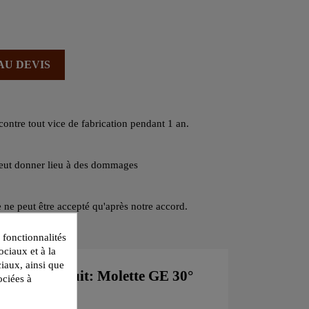
AU DEVIS
contre tout vice de fabrication pendant 1 an.
peut donner lieu à des dommages
 ne peut être accepté qu'après notre accord.
 fonctionnalités
ociaux et à la
ciaux, ainsi que
ète du produit: Molette GE 30°
ociées à