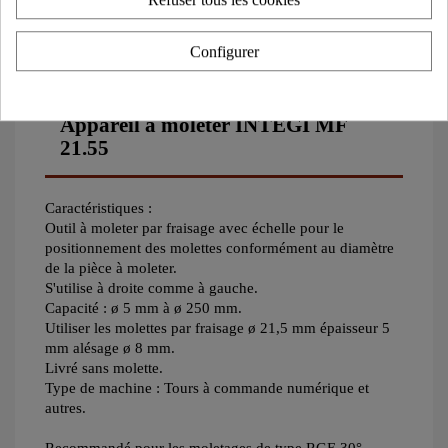
notre accord.
Configurer
Description complète du produit:
Appareil à moleter INTEGI MF
21.55
Caractéristiques :
Outil à moleter par fraisage avec échelle pour le
positionnement des molettes conformément au diamètre
de la pièce à moleter.
S'utilise à droite comme à gauche.
Capacité : ø 5 mm à ø 250 mm.
Utiliser les molettes par fraisage ø 21,5 mm épaisseur 5
mm alésage ø 8 mm.
Livré sans molette.
Type de machine : Tours à commande numérique et
autres.