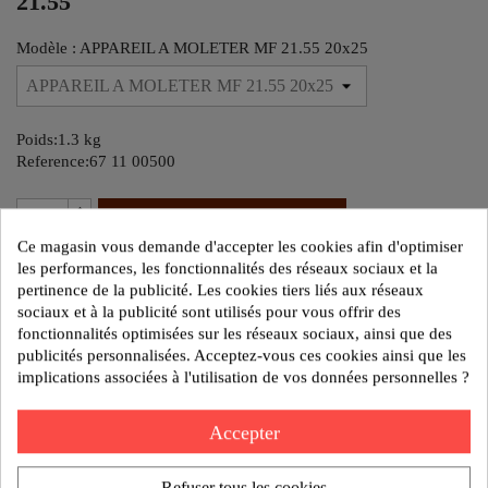
21.55
Modèle : APPAREIL A MOLETER MF 21.55 20x25
Poids:1.3 kg
Reference:67 11 00500
AJOUTER AU DEVIS
Ce magasin vous demande d'accepter les cookies afin d'optimiser
les performances, les fonctionnalités des réseaux sociaux et la
pertinence de la publicité. Les cookies tiers liés aux réseaux
Politique de sécurité
sociaux et à la publicité sont utilisés pour vous offrir des
Nos produits sont garantis contre tout vice de fabrication
fonctionnalités optimisées sur les réseaux sociaux, ainsi que des
pendant 1 an.
publicités personnalisées. Acceptez-vous ces cookies ainsi que les
implications associées à l'utilisation de vos données personnelles ?
Politique de livraison
Un retard de livraison ne peut donner lieu à des dommages
Accepter
Politique de retours
Tout retour de marchandise ne peut être accepté qu'après
Refuser tous les cookies