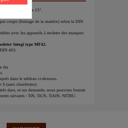
nclinée à gauche de 15°.
lésage 18 mm.
par coupe (fraisage de la matière) selon la DIN
ibles avec les appareils à moleter des marques
moleter Integi type MF42.
a DIN 403.
e fin
és
iqués dans le tableau ci-dessous.
n S (sans chanfreins).
x très durs, et sur demande, nous pouvons fournir
ements suivants : TiN, TiCN, TiAIN, NITRU.