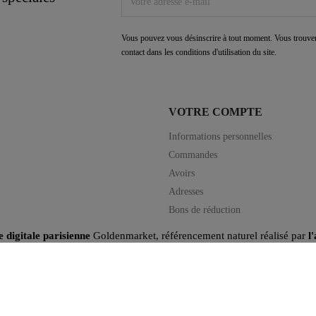
Vous pouvez vous désinscrire à tout moment. Vous trouver
contact dans les conditions d'utilisation du site.
VOTRE COMPTE
Informations personnelles
Commandes
Avoirs
Adresses
Bons de réduction
e digitale parisienne
Goldenmarket, référencement naturel réalisé par
l