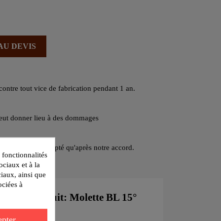
AU DEVIS
contre tout vice de fabrication pendant 1 an.
peut donner lieu à des dommages
 ne peut être accepté qu'après notre accord.
 fonctionnalités
ociaux et à la
ciaux, ainsi que
ociées à
ète du produit: Molette BL 15°
pter