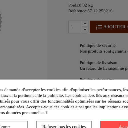
Poids:0.02 kg
Reference:67 12 250210
AJOUTER 
Politique de sécurité
Nos produits sont garantis 
Politique de livraison
Un retard de livraison ne 
Politique de retours
Tout retour de marchandise
 demande d'accepter les cookies afin d'optimiser les performances, les
iaux et la pertinence de la publicité. Les cookies tiers liés aux réseaux s
utilisés pour vous offrir des fonctionnalités optimisées sur les réseaux so
personnalisées. Acceptez-vous ces cookies ainsi que les implications ass
e vos données personnelles ?
Description compl
42X12x18 HSS
Acce
igurer
Refuser tous les cookies