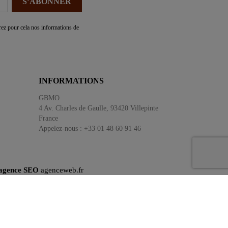
ez pour cela nos informations de
INFORMATIONS
GBMO
4 Av. Charles de Gaulle, 93420 Villepinte
France
Appelez-nous :
+33 01 48 60 91 46
'agence SEO
agenceweb.fr