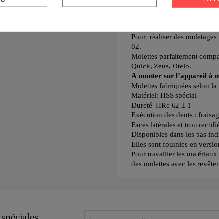
Molette BL 15°, à denture i
Ø 42 mm épaisseur 12 mm a
Pour réaliser des moletages 
82.
Molettes parfaitement compat
Quick, Zeus, Otelo.
A monter sur l’appareil à 
Molettes fabriquées selon l
Matériel: HSS spécial
Dureté: HRc 62 ± 1
Exécution des dents : fraisag
Faces latérales et trou rectifi
Disponibles dans les pas ind
Elles sont fournies en versio
Pour travailler les matériau
des molettes avec les revêt
 spéciales