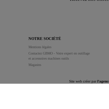
NOTRE SOCIÉTÉ
Mentions légales
Contactez GBMO - Votre expert en outillage
et accessoires machines outils
Magasins
Site web créer par
l'agenc