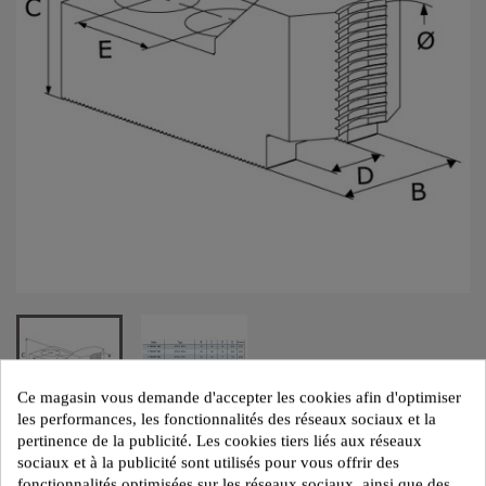
Ce magasin vous demande d'accepter les cookies afin d'optimiser
les performances, les fonctionnalités des réseaux sociaux et la
pertinence de la publicité. Les cookies tiers liés aux réseaux
MORS DURS SERRE-BARRES - STRIES
sociaux et à la publicité sont utilisés pour vous offrir des
fonctionnalités optimisées sur les réseaux sociaux, ainsi que des