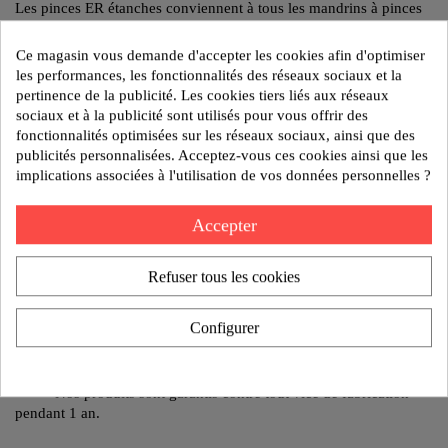
Les pinces ER étanches conviennent à tous les mandrins à pinces
type ER (DIN 6499), et sont utilisables jusqu’à 100 bars de
pression. Elles peuvent être montées sur des machines à haute
Ce magasin vous demande d'accepter les cookies afin d'optimiser
vitesse avec alimentation au centre de la broche, telles que tours et
les performances, les fonctionnalités des réseaux sociaux et la
centre d’usinage CNC. Pour le serrage d’outils coupants à trou
pertinence de la publicité. Les cookies tiers liés aux réseaux
d’huile interne à queue cylindrique avec sans méplat.
sociaux et à la publicité sont utilisés pour vous offrir des
fonctionnalités optimisées sur les réseaux sociaux, ainsi que des
Modèle : PINCE ERC25 Ø 3,0 DIN6499
publicités personnalisées. Acceptez-vous ces cookies ainsi que les
implications associées à l'utilisation de vos données personnelles ?
Accepter
Poids:0 kg
Reference:ERC 25 00030
Refuser tous les cookies
AJOUTER AU DEVIS
Configurer
Politique de sécurité
Nos produits sont garantis contre tout vice de fabrication
pendant 1 an.