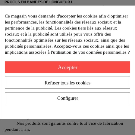
PROFILS EN BANDES DE LONGUEUR L
Racleurs fabriqués en gomme synthétique avec armature métallique. Ils
résistent aux huiles de coupe et de graissage.
Ce magasin vous demande d'accepter les cookies afin d'optimiser
Différents profils permettent leur adaptation à vos besoins courants.
les performances, les fonctionnalités des réseaux sociaux et la
Il est aussi possible de les découper et de les assembler pour réaliser des
pertinence de la publicité. Les cookies tiers liés aux réseaux
formes particulières suivant vos besoins.
Les profils de type “bis” sont prévus pour être installés par dessus les
sociaux et à la publicité sont utilisés pour vous offrir des
racleurs pour assurer une meilleure protection.
fonctionnalités optimisées sur les réseaux sociaux, ainsi que des
publicités personnalisées. Acceptez-vous ces cookies ainsi que les
Modèle : RACLEUR A23 LONG 560 mm
implications associées à l'utilisation de vos données personnelles ?
Accepter
Poids:0.01 kg
Reference:63 35 02630
Refuser tous les cookies
AJOUTER AU DEVIS
Configurer
Politique de sécurité
Nos produits sont garantis contre tout vice de fabrication
pendant 1 an.