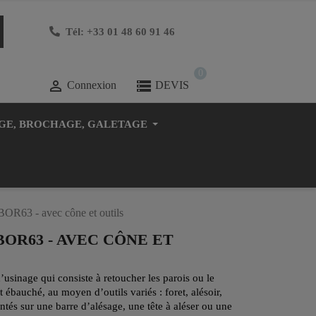
Tél: +33 01 48 60 91 46
0

Connexion
DEVIS
GE, BROCHAGE, GALETAGE
-BOR63 - avec cône et outils
OR63 - AVEC CÔNE ET
’usinage qui consiste à retoucher les parois ou le
 ébauché, au moyen d’outils variés : foret, alésoir,
ontés sur une barre d’alésage, une tête à aléser ou une