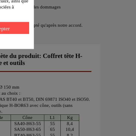
ciaux, ainsi que
ociées à
peut donner lieu à des dommages
 ne peut être accepté qu'après notre accord.
pter
te du produit: Coffret tête H-
et outils
à Ø 150 mm
 au choix :
AS BT40 et BT50, DIN 69871 ISO40 et ISO50.
trique H-BOR63 avec cône, outils (sans
e.
le
Cône
L1
Kg
SA40-H63-55
55
8,4
SA50-H63-65
65
10,4
BT40-H63-55
55
8,2