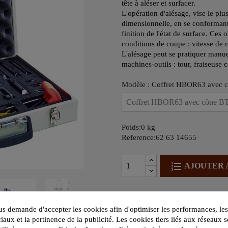
tête à aléser et surfacer.
L'opération d'alésage, vise le plu
dimensionnelle, en se conformant 
finition de l'état de surface. Ces 
conditions de coupe : vitesse de r
L'alésage peut se pratiquer manuel
machines-outils : tour, fraiseuse
Modèle : Coffret HBOR63 avec c
Poids:0 kg
Reference:62 63 14655
AJOUTER 
Politique de sécurité

 demande d'accepter les cookies afin d'optimiser les performances, les
Nos produits sont garantis 
iaux et la pertinence de la publicité. Les cookies tiers liés aux réseaux s