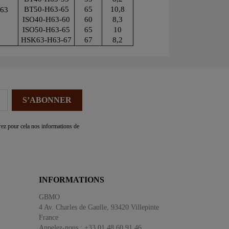
BT50-H63-65
65
10,8
63
ISO40-H63-60
60
8,3
ISO50-H63-65
65
10
HSK63-H63-67
67
8,2
ez pour cela nos informations de
INFORMATIONS
GBMO
4 Av. Charles de Gaulle, 93420 Villepinte
France
Appelez-nous :
+33 01 48 60 91 46