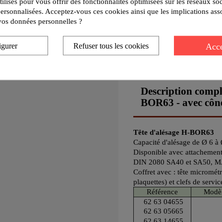
utilisés pour vous offrir des fonctionnalités optimisées sur les réseaux so
Politique de livraison
personnalisées. Acceptez-vous ces cookies ainsi que les implications ass
Un retard de livraison ne 
e vos données personnelles ?
Politique de retours
Tout retour de marchandise
Acce
igurer
Refuser tous les cookies
Description complè
BOR63 - avec cône 
Tête d'alésage H-BOR63
Capacité d'alésage de Ø 6 
Disponible avec attachement
DIN 2080 SA40 et SA50, M
Coffret avec : tête micromé
plaquettes) et clefs de servic
Référence
Modè
62 63 04655
62 63 05665
62 63 14655