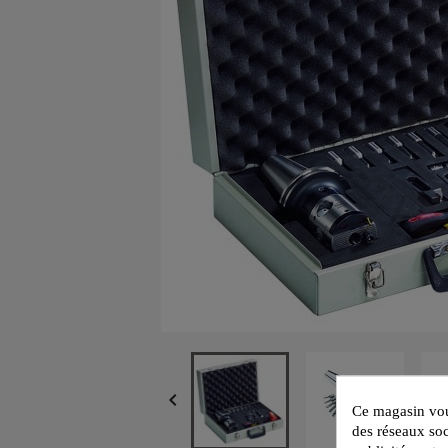

Ce magasin vous
des réseaux soc