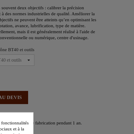
s souvent deux objectifs : calibrer la précision
à des normes industrielles de qualité. Améliorer la
objectifs ne peuvent être atteints qu’en optimisant les
otation, avance, lubrification, type de matière.
lement, mais il est généralement réalisé à l'aide de
 conventionnelle ou numérique, centre d'usinage.
ône BT40 et outils
AU DEVIS
 fonctionnalités
contre tout vice de fabrication pendant 1 an.
ociaux et à la